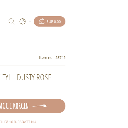
EUR 0,00
Item no.:
53745
 TYL - DUSTY ROSE
LÄGG I KORGEN
CH FÅ 10 % RABATT NU