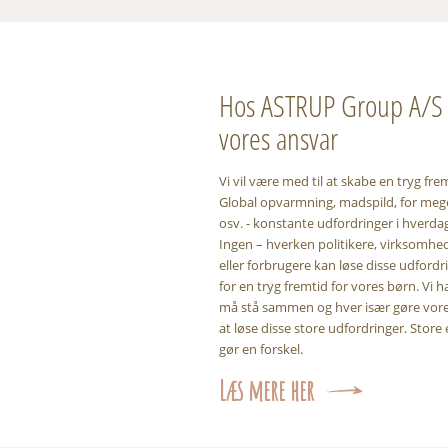
Hos ASTRUP Group A/S 
vores ansvar
Vi vil være med til at skabe en tryg fre
Global opvarmning, madspild, for mege
osv. - konstante udfordringer i hverda
Ingen – hverken politikere, virksomhed
eller forbrugere kan løse disse udfordr
for en tryg fremtid for vores børn. Vi ha
må stå sammen og hver især gøre vores
at løse disse store udfordringer. Store 
gør en forskel.
Læs mere her