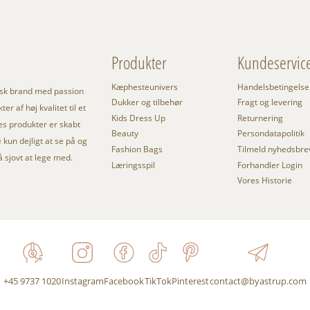
Produkter
Kundeservic
Kæphesteunivers
Handelsbetingelse
nsk brand med passion
Dukker og tilbehør
Fragt og levering
er af høj kvalitet til et
Kids Dress Up
Returnering
res produkter er skabt
Beauty
Persondatapolitik
kun dejligt at se på og
Fashion Bags
Tilmeld nyhedsbre
så sjovt at lege med.
Læringsspil
Forhandler Login
Vores Historie
+45 9737 1020
Instagram
Facebook
TikTok
Pinterest
contact@byastrup.com