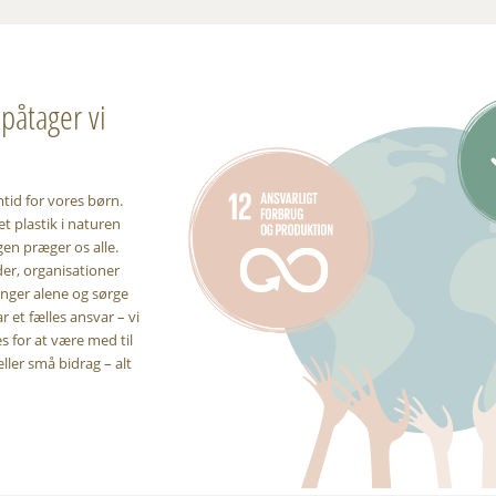
påtager vi
mtid for vores børn.
t plastik i naturen
gen præger os alle.
er, organisationer
inger alene og sørge
r et fælles ansvar – vi
 for at være med til
eller små bidrag – alt