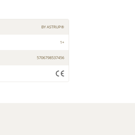
BY ASTRUP®
1+
5706798537456