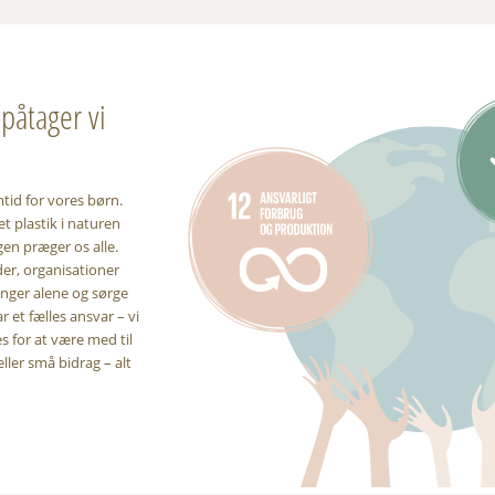
påtager vi
mtid for vores børn.
t plastik i naturen
gen præger os alle.
er, organisationer
inger alene og sørge
r et fælles ansvar – vi
 for at være med til
eller små bidrag – alt