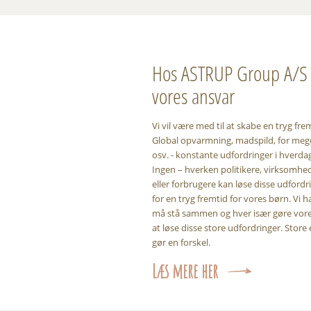
Hos ASTRUP Group A/S 
vores ansvar
Vi vil være med til at skabe en tryg fre
Global opvarmning, madspild, for mege
osv. - konstante udfordringer i hverda
Ingen – hverken politikere, virksomhed
eller forbrugere kan løse disse udfordr
for en tryg fremtid for vores børn. Vi ha
må stå sammen og hver især gøre vores
at løse disse store udfordringer. Store 
gør en forskel.
Læs mere her