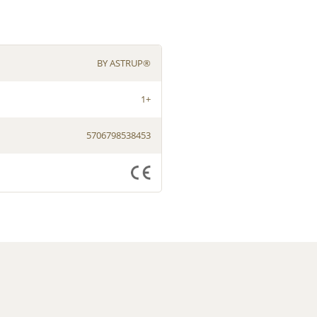
BY ASTRUP®
1+
5706798538453