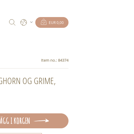
EUR 0,00
Item no.:
84374
GHORN OG GRIME,
LÄGG I KORGEN