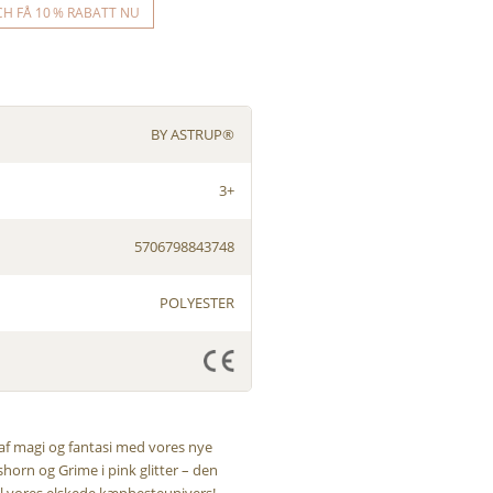
CH FÅ 10 % RABATT NU
BY ASTRUP®
3+
5706798843748
POLYESTER
af magi og fantasi med vores nye
horn og Grime i pink glitter – den
 til vores elskede kæphesteunivers!