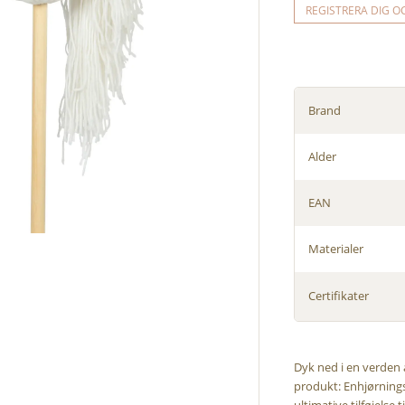
REGISTRERA DIG O
Brand
Alder
EAN
Materialer
Certifikater
Dyk ned i en verden 
produkt: Enhjørnings
ultimative tilføjelse