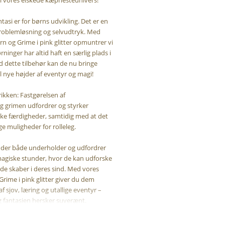
ntasi er for børns udvikling. Det er en
, problemløsning og selvudtryk. Med
n og Grime i pink glitter opmuntrer vi
rninger har altid haft en særlig plads i
d dette tilbehør kan de nu bringe
l nye højder af eventyr og magi!
ikken: Fastgørelsen af
g grimen udfordrer og styrker
ke færdigheder, samtidig med at det
ige muligheder for rolleleg.
, der både underholder og udfordrer
magiske stunder, hvor de kan udforske
 de skaber i deres sind. Med vores
rime i pink glitter giver du dem
af sjov, læring og utallige eventyr –
 fantasien hersker suverænt.