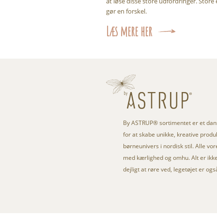
at løse disse store udfordringer. Store 
gør en forskel.
Læs mere her
By ASTRUP® sortimentet er et da
for at skabe unikke, kreative produkt
børneunivers i nordisk stil. Alle vo
med kærlighed og omhu. Alt er ikke 
dejligt at røre ved, legetøjet er og