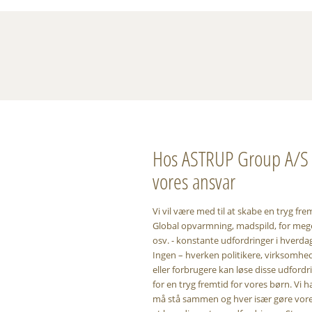
Hos ASTRUP Group A/S 
vores ansvar
Vi vil være med til at skabe en tryg fre
Global opvarmning, madspild, for mege
osv. - konstante udfordringer i hverda
Ingen – hverken politikere, virksomhed
eller forbrugere kan løse disse udfordr
for en tryg fremtid for vores børn. Vi ha
må stå sammen og hver især gøre vores