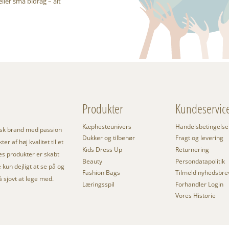
eller små bidrag – alt
Produkter
Kundeservic
Kæphesteunivers
Handelsbetingelse
nsk brand med passion
Dukker og tilbehør
Fragt og levering
er af høj kvalitet til et
Kids Dress Up
Returnering
res produkter er skabt
Beauty
Persondatapolitik
kun dejligt at se på og
Fashion Bags
Tilmeld nyhedsbre
så sjovt at lege med.
Læringsspil
Forhandler Login
Vores Historie