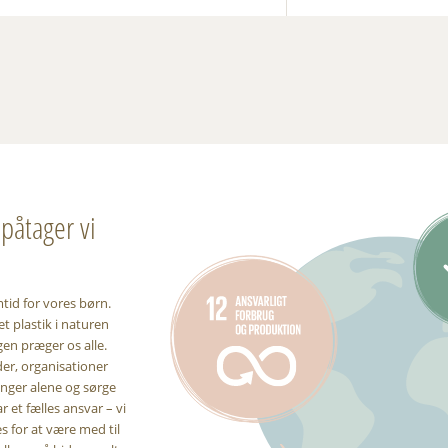
påtager vi
mtid for vores børn.
t plastik i naturen
gen præger os alle.
er, organisationer
inger alene og sørge
r et fælles ansvar – vi
 for at være med til