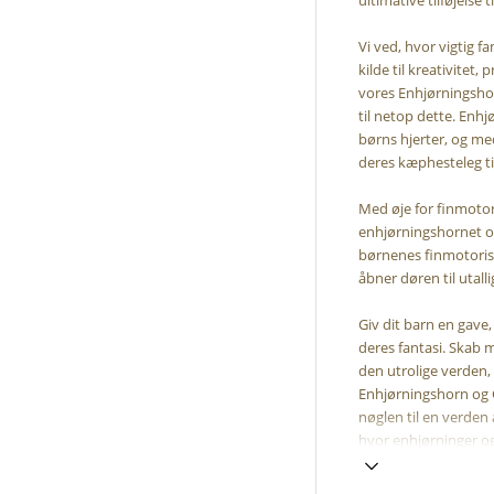
Vi ved, hvor vigtig fa
kilde til kreativitet
vores Enhjørningshor
til netop dette. Enhjø
børns hjerter, og me
deres kæphesteleg ti
Med øje for finmotor
enhjørningshornet o
børnenes finmotoris
åbner døren til utall
Giv dit barn en gave
deres fantasi. Skab 
den utrolige verden,
Enhjørningshorn og G
nøglen til en verden 
hvor enhjørninger og