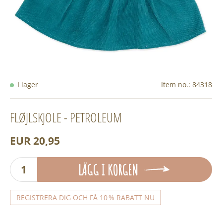
I lager
Item no.:
84318
FLØJLSKJOLE - PETROLEUM
EUR 20,95
LÄGG I KORGEN
REGISTRERA DIG OCH FÅ 10 % RABATT NU