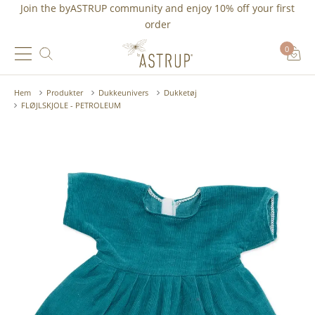
Join the byASTRUP community and
enjoy 10% off
your first
order
0
Hem
Produkter
Dukkeunivers
Dukketøj
FLØJLSKJOLE - PETROLEUM