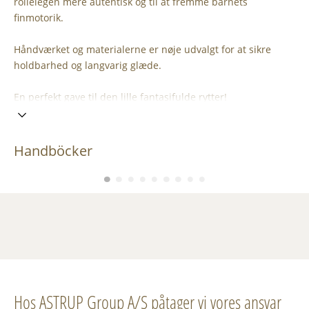
rollelegen mere autentisk og til at fremme barnets
finmotorik.
Håndværket og materialerne er nøje udvalgt for at sikre
holdbarhed og langvarig glæde.
En perfekt gave til den lille fantasifulde rytter!
Handböcker
Hos ASTRUP Group A/S påtager vi vores ansvar