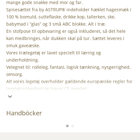
mange gode snakke med mor og far.
Spisesættet fra by ASTRUP® indeholder hæklet hagesmæk i
100 % bomuld, sutteflaske, drikke kop, tallerken, ske,
babymad i ”glas” og 3 små ABC blokke. Alt i træ.
En stofpose til opbevaring er også inkluderet, så det hele
kan medbringes, når dukken skal på tur. Sættet leveres i
smuk gaveæske.
Vores trælegetøj er lavet specielt til læring og
underholdning.
Velegnet til: rolleleg, fantasi, logisk tænkning, nysgerrighed,
omsorg.
Alt vores legetøj overholder gældende europæiske regler for
legetøjssikkerhed og bærer CE mærket.
Handböcker