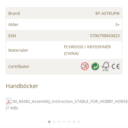
Brand
BY ASTRUP®
Alder
3+
EAN
5706798843823
PLYWOOD / KRYDSFINÉR
Materialer
(CHINA)
Certifikater
Handböcker
84230_84382_Assembly_Instruction_STABLE_FOR_HOBBY_HORSE
(7 MB)